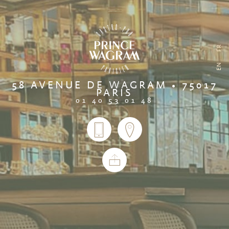
FR
EN
58 AVENUE DE WAGRAM • 75017
PARIS
01 40 53 01 48