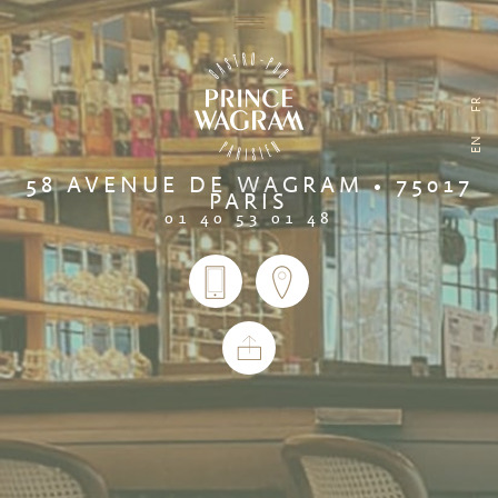
FR
EN
58 AVENUE DE WAGRAM • 75017
PARIS
01 40 53 01 48