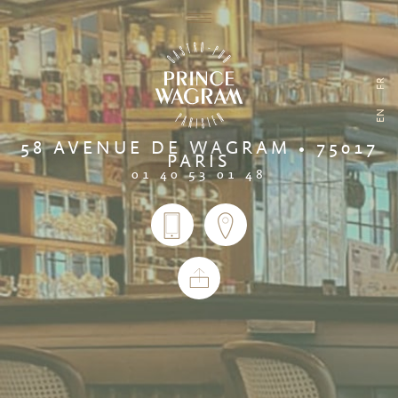
FR
EN
58 AVENUE DE WAGRAM • 75017
PARIS
01 40 53 01 48