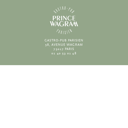
GASTRO-PUB PARISIEN
58, AVENUE WAGRAM
75017 PARIS
01 40 53 01 48
VOS AVIS
TRIP ADVISOR
GOOGLE REVIEWS
RECRUTEMENT
PLAN DU SITE
CONTACT & RÉSERVATIONS
MENTIONS LÉGALES